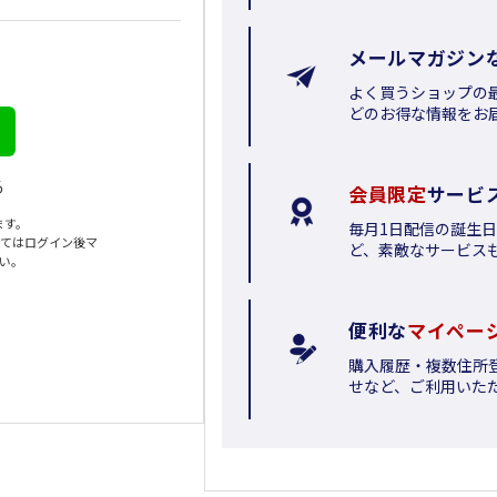
メールマガジン
よく買うショップの
どのお得な情報をお
る
会員限定
サービ
ます。
毎月1日配信の誕生
いてはログイン後マ
ど、素敵なサービス
さい。
便利な
マイペー
購入履歴・複数住所
せなど、ご利用いた