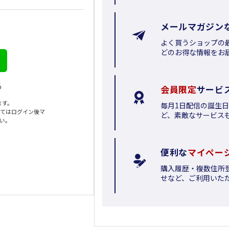
メールマガジン
よく買うショップの
どのお得な情報をお
る
会員限定
サービ
ます。
毎月1日配信の誕生
いてはログイン後マ
ど、素敵なサービス
さい。
便利な
マイペー
購入履歴・複数住所
せなど、ご利用いた