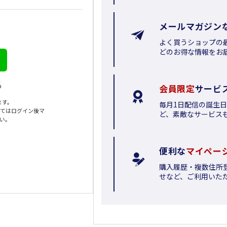
メールマガジン
よく買うショップの
どのお得な情報をお
る
会員限定
サービ
ます。
毎月1日配信の誕生
いてはログイン後マ
ど、素敵なサービス
さい。
便利な
マイペー
購入履歴・複数住所
せなど、ご利用いた