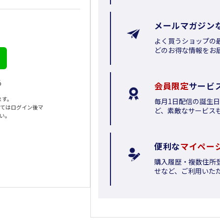
メールマガジン
よく買うショップの
どのお得な情報をお
る
会員限定
サービ
ます。
毎月1日配信の誕生
いてはログイン後マ
ど、素敵なサービス
さい。
便利な
マイペー
購入履歴・複数住所
せなど、ご利用いた