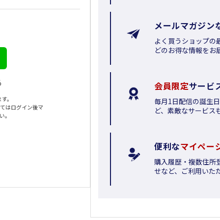
メールマガジン
よく買うショップの
どのお得な情報をお
る
会員限定
サービ
ます。
毎月1日配信の誕生
いてはログイン後マ
ど、素敵なサービス
さい。
便利な
マイペー
購入履歴・複数住所
せなど、ご利用いた