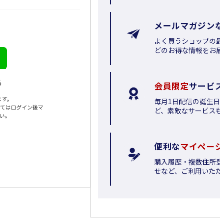
メールマガジン
よく買うショップの
どのお得な情報をお
る
会員限定
サービ
ます。
毎月1日配信の誕生
いてはログイン後マ
ど、素敵なサービス
さい。
便利な
マイペー
購入履歴・複数住所
せなど、ご利用いた