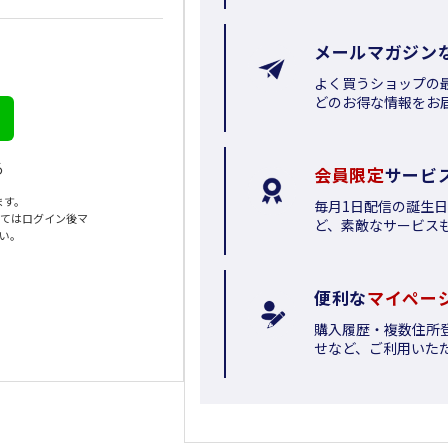
メールマガジン
よく買うショップの
どのお得な情報をお
る
会員限定
サービ
ます。
毎月1日配信の誕生
いてはログイン後マ
ど、素敵なサービス
さい。
便利な
マイペー
購入履歴・複数住所
せなど、ご利用いた