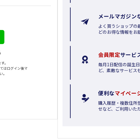
メールマガジン
よく買うショップの
どのお得な情報をお
る
会員限定
サービ
ます。
毎月1日配信の誕生
いてはログイン後マ
ど、素敵なサービス
さい。
便利な
マイペー
購入履歴・複数住所
せなど、ご利用いた