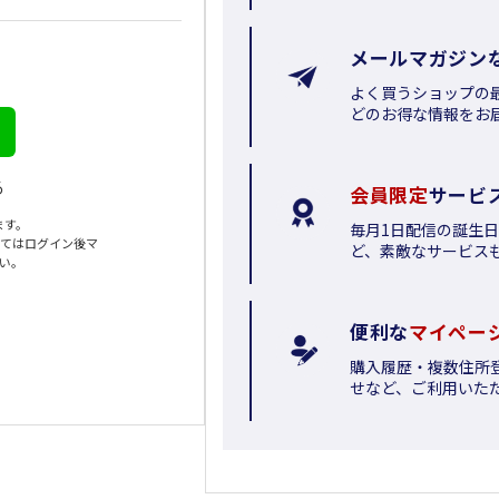
メールマガジン
よく買うショップの
どのお得な情報をお
る
会員限定
サービ
ます。
毎月1日配信の誕生
いてはログイン後マ
ど、素敵なサービス
さい。
便利な
マイペー
購入履歴・複数住所
せなど、ご利用いた