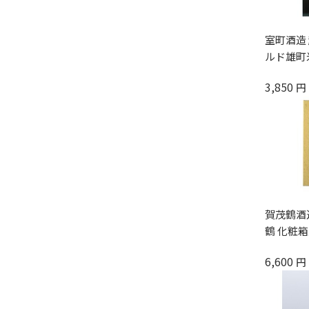
室町酒造
ルド雄町米
3,850
円
賀茂鶴酒造
鶴 化粧箱入
6,600
円