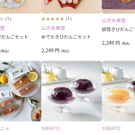
（1）
（1）
山方永寿堂
堂
山方永寿堂
妖怪きびだんご
びだんごセット
めでたきびだんごセット
2,249
円
2,249
円
ニャ
YAMATO
YAMATO