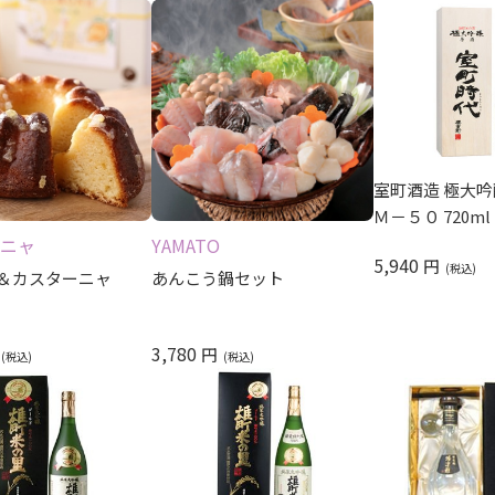
室町酒造 極大
Ｍ－５０ 720ml
ニャ
YAMATO
5,940
円
＆カスターニャ
あんこう鍋セット
3,780
円