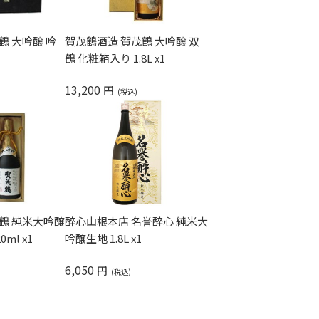
鶴 大吟醸 吟
賀茂鶴酒造 賀茂鶴 大吟醸 双
鶴 化粧箱入り 1.8L x1
13,200
円
鶴 純米大吟醸
醉心山根本店 名誉醉心 純米大
0ml x1
吟醸生地 1.8L x1
6,050
円