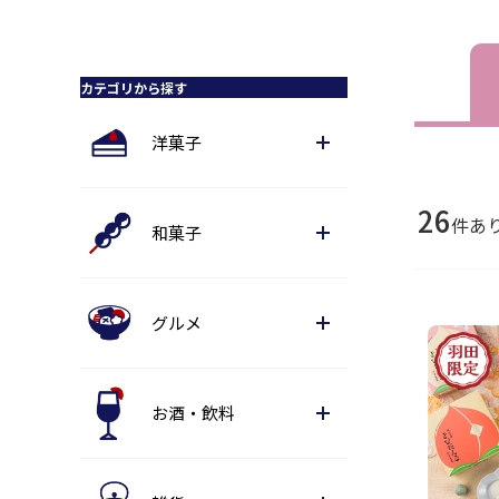
カテゴリから探す
洋菓子
26
件あ
和菓子
グルメ
お酒・飲料