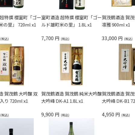
 超特撰 櫻室町「ゴー
室町酒造 超特撰 櫻室町「ゴー
賀茂鶴酒造 賀茂
の里」 720ml x1
ルド雄町米の里」 1.8L x1
凛雅 900ml x1
7,700
33,000
円
円
 賀茂鶴 大吟醸 双
賀茂鶴酒造 賀茂鶴 純米大吟醸
賀茂鶴酒造 賀茂
り 720ml x1
大吟峰 DK-A1 1.8L x1
大吟峰 DK-B1 72
9,900
4,950
円
円