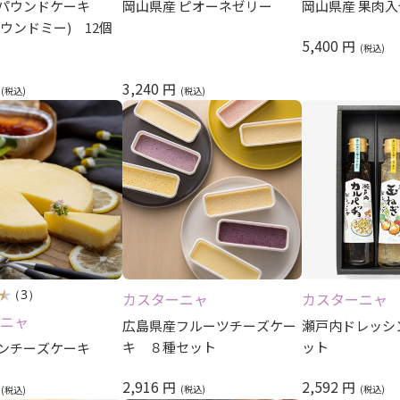
パウンドケーキ
岡山県産 ピオーネゼリー
岡山県産 果肉
パウンドミー) 12個
5,400
円
3,240
円
（3）
カスターニャ
カスターニャ
ニャ
広島県産フルーツチーズケー
瀬戸内ドレッシ
キ ８種セット
ット
ンチーズケーキ
2,916
2,592
円
円