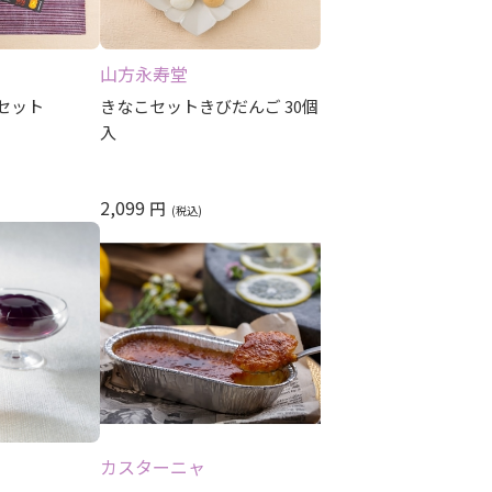
レビュー順
レビュー評価順
山方永寿堂
セット
きなこセットきびだんご 30個
入
2,099
円
カスターニャ