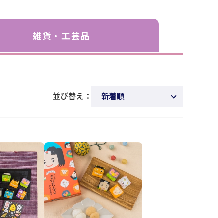
雑貨・工芸品
並び替え：
新着順
商品名
発売日
価格(安い順)
価格(高い順)
発売日＋商品名