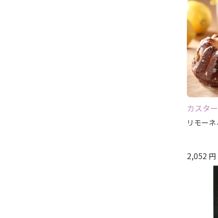
カスター
リモーネ
2,052
円