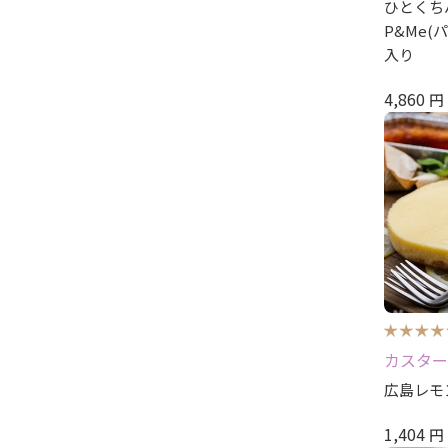
ひとくち
P&Me(
入り
4,860
円
カスター
広島レモ
1,404
円