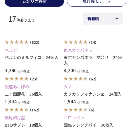
お配り大容量
飛行機モチーフ
17
件あります
（822）
（14）
ベルン
東京カンパネラ
ベルンのミルフィユ 24個入
東京カンパネラ 詰合せ 24個
入
3,240
4,200
円
円
（23）
（62）
銀座あけぼの
ダノ
二十四節花 36個入
カリカリフィナンシェ 24個入
1,404
1,944
円
円
（162）
（6）
廣尾瓢月堂
コロンバン
BTBサブレ 18個入
銀座フレンチパイ 30枚入