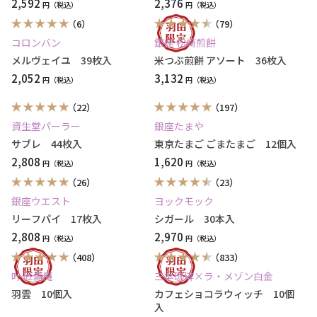
2,592
2,376
円
円
（6）
（79）
コロンバン
銀座 松﨑煎餅
メルヴェイユ 39枚入
米つぶ煎餅 アソート 36枚入
2,052
3,132
円
円
（22）
（197）
資生堂パーラー
銀座たまや
サブレ 44枚入
東京たまご ごまたまご 12個入
2,808
1,620
円
円
（26）
（23）
銀座ウエスト
ヨックモック
リーフパイ 17枚入
シガール 30本入
2,808
2,970
円
円
（408）
（833）
叶 匠壽庵
三本珈琲×ラ・メゾン白金
羽雲 10個入
カフェショコラウィッチ 10個
入