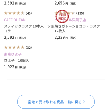
2,592
2,656
円
円
（45）
（135）
CAFE OHZAN
ラ・テール洋菓子店
スティックラスク 10本入 ショ
焼きガトーショコラ・ラスク
コラ
12枚入
2,592
2,229
円
円
（32）
東京ひよ子
ひよ子 10個入
1,922
円
空港で受け取れる商品一覧に戻る