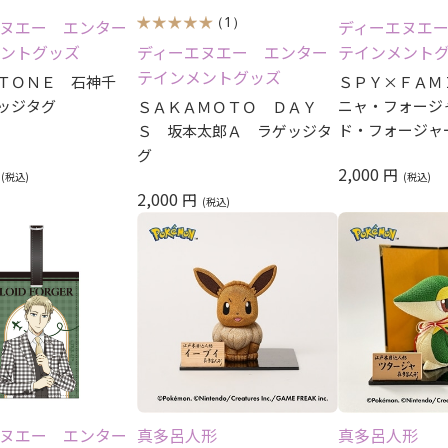
（1）
ヌエー エンター
ディーエヌエ
ントグッズ
ディーエヌエー エンター
テインメント
テインメントグッズ
ＴＯＮＥ 石神千
ＳＰＹ×ＦＡＭ
ッジタグ
ニャ・フォージ
ＳＡＫＡＭＯＴＯ ＤＡＹ
ド・フォージャ
Ｓ 坂本太郎Ａ ラゲッジタ
タグ
グ
2,000
円
2,000
円
ヌエー エンター
真多呂人形
真多呂人形