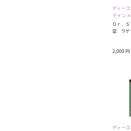
ディーエ
テインメ
Ｄｒ．Ｓ
空 ラゲ
2,000
円
ディーエ