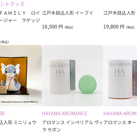
ントグッズ
ＦＡＭＩＬＹ ロイ
江戸木目込人形 イーブイ
江戸木目込人形
ージャー ラゲッジ
16,500
19,800
円
円
形
HAYAMA AROMANCE
HAYAMA AROM
込人形 ミニリュウ
アロマンス インペリアル ヴィ
アロマンス オー
ラ サボン