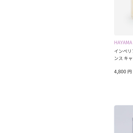
HAYAMA
インペリ
ンス キ
4,800
円