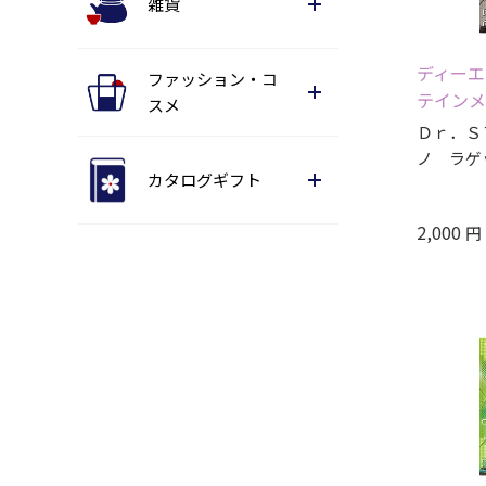
雑貨
ディーエ
ファッション・コ
テインメ
スメ
Ｄｒ．Ｓ
ノ ラゲ
カタログギフト
2,000
円