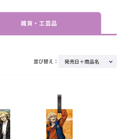
雑貨・工芸品
並び替え：
発売日＋商品名
新着順
商品名
発売日
価格(安い順)
価格(高い順)