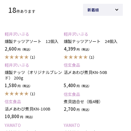
18
件あります
軽井沢いぶる
軽井沢いぶる
燻製ナッツアソート 12個入
燻製ナッツアソート 24個入
2,600
4,399
円
円
（1）
（1）
軽井沢いぶる
信玄食品
燻製ナッツ（オリジナルブレン
活〆あわび煮貝KN-50B
ド） 200g
1,580
5,400
円
円
（1）
信玄食品
信玄食品
煮貝詰合せ（瓶4種）
活〆あわび煮貝KN-100B
2,700
円
10,800
円
YAMATO
YAMATO