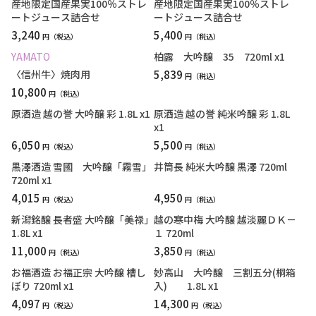
産地限定国産果実100％ストレ
産地限定国産果実100％ストレ
ートジュース詰合せ
ートジュース詰合せ
3,240
5,400
円
円
YAMATO
柏露 大吟醸 35 720ml x1
〈信州牛〉焼肉用
5,839
円
10,800
円
原酒造 越の誉 大吟醸 彩 1.8L x1
原酒造 越の誉 純米吟醸 彩 1.8L
x1
6,050
5,500
円
円
黒澤酒造 雪國 大吟醸「霧雪」
井筒長 純米大吟醸 黒澤 720ml
720ml x1
4,015
4,950
円
円
新潟銘醸 長者盛 大吟醸「美禄」
越の寒中梅 大吟醸 越淡麗ＤＫ－
1.8L x1
１ 720ml
11,000
3,850
円
円
お福酒造 お福正宗 大吟醸 槽し
妙高山 大吟醸 三割五分(桐箱
ぼり 720ml x1
入) 1.8L x1
4,097
14,300
円
円