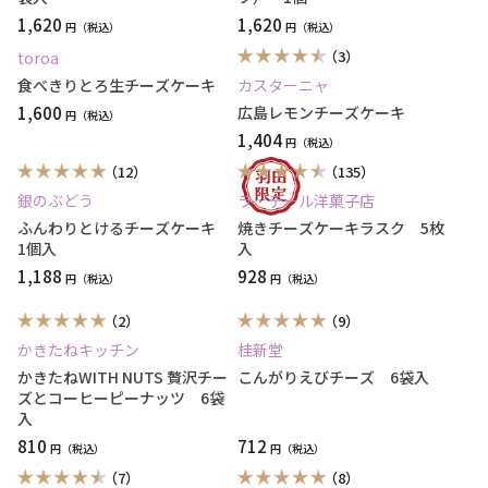
1,620
1,620
円
円
（3）
toroa
食べきりとろ生チーズケーキ
カスターニャ
1,600
広島レモンチーズケーキ
円
1,404
円
（12）
（135）
銀のぶどう
ラ・テール洋菓子店
ふんわりとけるチーズケーキ
焼きチーズケーキラスク 5枚
1個入
入
1,188
928
円
円
（2）
（9）
かきたねキッチン
桂新堂
かきたねWITH NUTS 贅沢チー
こんがりえびチーズ 6袋入
ズとコーヒーピーナッツ 6袋
入
810
712
円
円
（7）
（8）