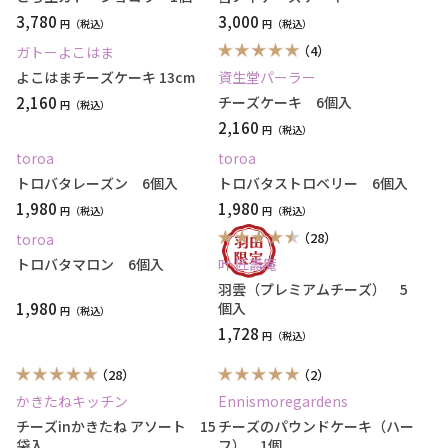
3,780
3,000
円
円
（4）
ガトーよこはま
よこはまチーズケーキ 13cm
資生堂パーラー
2,160
チーズケーキ 6個入
円
2,160
円
toroa
toroa
トロバタレーズン 6個入
トロバタストロベリー 6個入
1,980
1,980
円
円
（28）
toroa
トロバタマロン 6個入
叶 匠壽庵
羽雲（プレミアムチーズ） 5
1,980
個入
円
1,728
円
（28）
（2）
かきたねキッチン
Ennismoregardens
チーズinかきたね アソート 15
チーズのパウンドケーキ（ハー
袋入
フ） 1個