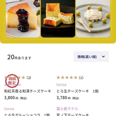
20
件あります
（2）
（1）
and so on
toroa
和紅茶香る和漢チーズケーキ
とろ生チーズケーキ 1個
3,800
3,780
円
円
toroa
富士屋ホテル
とろ生ガトーショコラ 1個
宮ノ下チーズケーキ