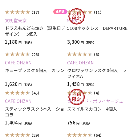
（17）
（11）
文明堂東京
5108
ドラえもんどら焼き（誕生日デ
5108ネックレス DEPARTURE
ザイン） 5個入
1,188
3,300
円
円
（26）
（6）
CAFE OHZAN
CAFE OHZAN
キューブラスク 5個入 カラン
クロワッサンラスク 3個入 ラ
フィネA
1,620
1,458
円
円
（45）
（4）
CAFE OHZAN
ガトー・ド・ボワイヤージュ
スティックラスク 5本入 ショ
スマイルマカロン 4個入
コラ
1,404
756
円
円
（29）
（64）