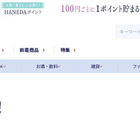
新着商品
特集
メ
お酒・飲料
雑貨
フ
！