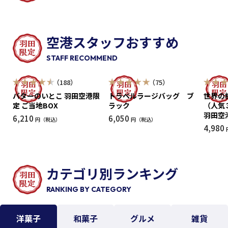
空港スタッフおすすめ
STAFF RECOMMEND
（188）
（75）
バターのいとこ 羽田空港限
トラベルラージバッグ ブ
世界の
定 ご当地BOX
ラック
（人気
羽田空
6,210
6,050
円
円
4,980
カテゴリ別ランキング
RANKING BY CATEGORY
洋菓子
和菓子
グルメ
雑貨