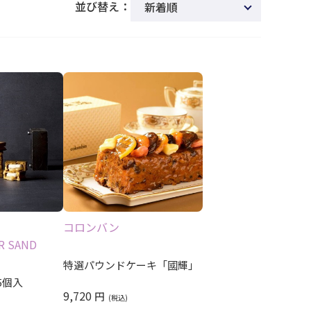
並び替え：
新着順
商品名
発売日
価格(安い順)
価格(高い順)
発売日＋商品名
レビュー順
レビュー評価順
）
コロンバン
R SAND
特選パウンドケーキ「國輝」
5個入
9,720
円