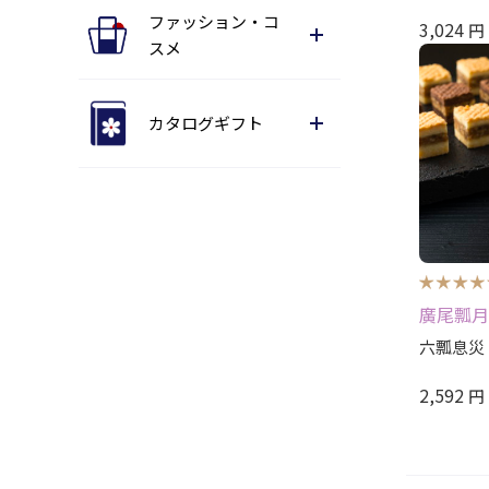
ファッション・コ
3,024
円
スメ
カタログギフト
廣尾瓢月
六瓢息災
2,592
円