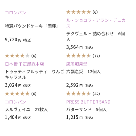
（6）
コロンバン
ル・ショコラ・アラン・デュカ
特選パウンドケーキ「國輝」
ス
デクヴェルト 詰め合わせ 6個
9,720
入
円
3,564
円
（6）
（77）
日本橋 千疋屋総本店
廣尾瓢月堂
トゥッティフルッティ りんご
六瓢息災 12個入
キャラメル
3,024
2,592
円
円
（6）
（42）
コロンバン
PRESS BUTTER SAND
メルヴェイユ 27枚入
バターサンド 5個入
1,404
1,215
円
円