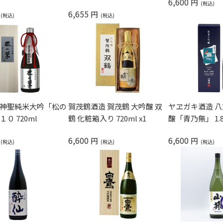
6,600
円
6,655
円
賀茂鶴酒造 賀茂鶴 大吟醸 双
ヤヱガキ酒造 八
 神聖純米大吟「松の
鶴 化粧箱入り 720ml x1
醸「青乃無」 1.8L
１０ 720ml
6,600
6,600
円
円