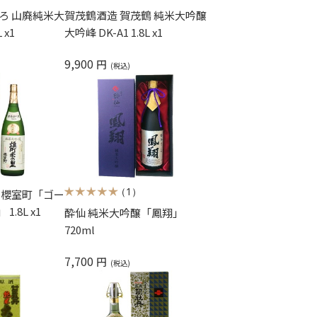
ろ 山廃純米大
賀茂鶴酒造 賀茂鶴 純米大吟醸
 x1
大吟峰 DK-A1 1.8L x1
9,900
円
（1）
 櫻室町「ゴー
.8L x1
酔仙 純米大吟醸「鳳翔」
720ml
7,700
円