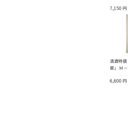
7,150
円
清酒特撰
翠」 Ｍ－
6,600
円