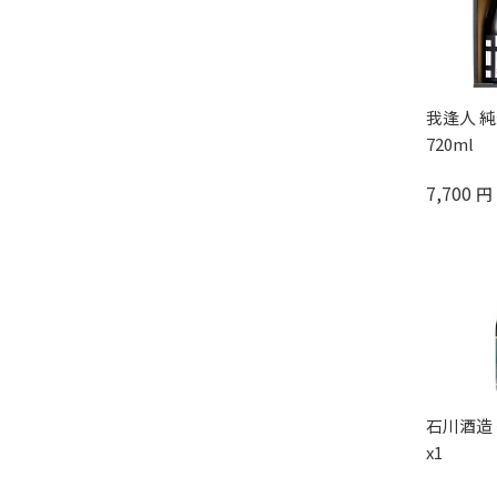
我逢人 
720ml
7,700
円
石川酒造 
x1