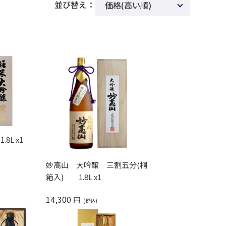
並び替え：
価格(高い順)
新着順
商品名
発売日
価格(安い順)
発売日＋商品名
レビュー順
8L x1
レビュー評価順
妙高山 大吟醸 三割五分(桐
箱入) 1.8L x1
14,300
円