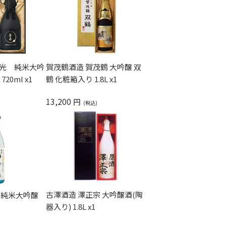
賀茂鶴酒造 賀茂鶴 大吟醸 双
乃光 純米大吟
鶴 化粧箱入り 1.8L x1
720ml x1
13,200
円
古澤酒造 澤正宗 大吟醸酒(陶
 純米大吟醸
器入り) 1.8L x1