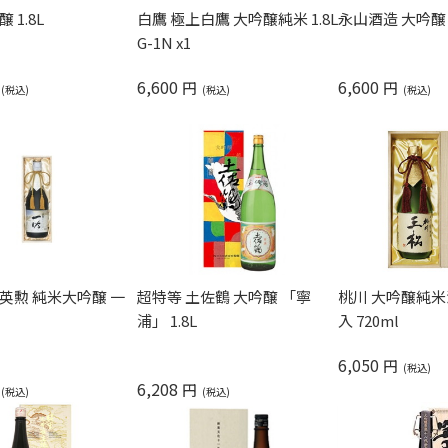
白鷹 極上白鷹 大吟醸純米 1.8L
 1.8L
永山酒造 大吟醸 山
G-1N x1
6,600
6,600
円
円
英勲 純米大吟醸 一
超特等 土佐鶴 大吟醸 「寧
桃川 大吟醸純米酒 
浦」 1.8L
入 720ml
6,050
円
6,208
円