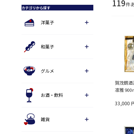
119
件
カテゴリから探す
洋菓子
和菓子
グルメ
賀茂鶴酒造
凛雅 900m
お酒・飲料
33,000
雑貨