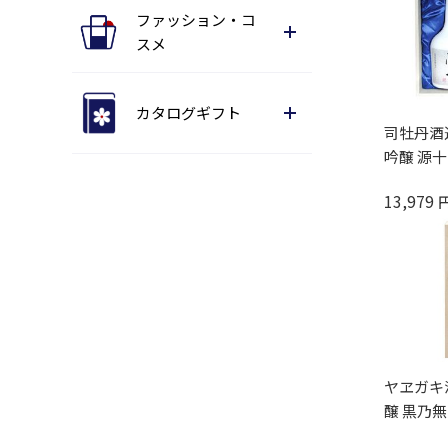
ファッション・コ
スメ
カタログギフト
司牡丹酒造
吟醸 源十 7
13,979
ヤヱガキ
醸 黒乃無 