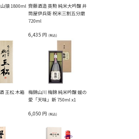
猿 1800ml
齊藤酒造 英勲 純米大吟醸 井
筒屋伊兵衛 祝米三割五分磨
720ml
6,435
円
梅錦山川 梅錦 純米吟醸 媛の
王松 木箱
愛「天味」新 750ml x1
6,050
円