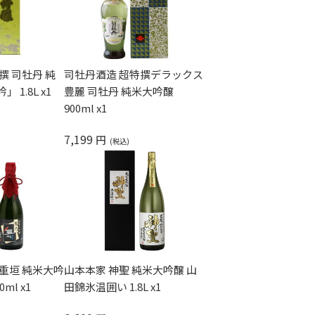
撰 司牡丹 純
司牡丹酒造 超特撰デラックス
1.8L x1
豊麗 司牡丹 純米大吟醸
900ml x1
7,199
円
重垣 純米大吟
山本本家 神聖 純米大吟醸 山
ml x1
田錦氷温囲い 1.8L x1