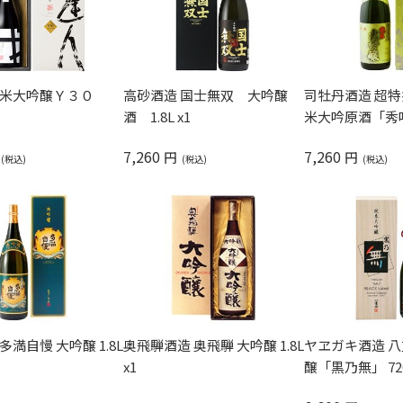
司牡丹酒造 超特
純米大吟醸Ｙ３０
高砂酒造 国士無双 大吟醸
米大吟原酒「秀吟」 
酒 1.8L x1
7,260
7,260
円
円
多満自慢 大吟醸 1.8L
奥飛騨酒造 奥飛騨 大吟醸 1.8L
ヤヱガキ酒造 八
x1
醸「黒乃無」 720