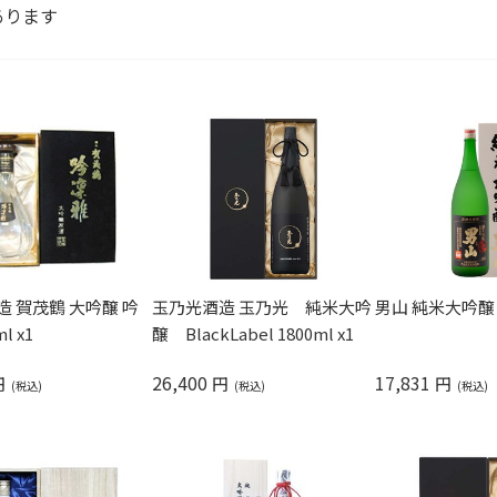
あります
 賀茂鶴 大吟醸 吟
玉乃光酒造 玉乃光 純米大吟
男山 純米大吟醸 1.
l x1
醸 BlackLabel 1800ml x1
26,400
17,831
円
円
円