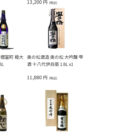
13,200
円
奥の松酒造 奥の松 大吟醸 雫
 櫻室町 極大
酒 十八代伊兵衛 1.8L x1
8L
11,880
円