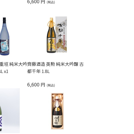
6,600
円
重垣 純米大吟
齊藤酒造 英勲 純米大吟醸 古
 x1
都千年 1.8L
6,600
円