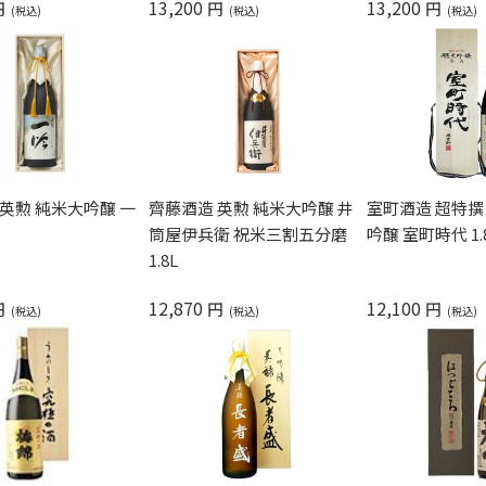
13,200
13,200
円
円
円
英勲 純米大吟醸 一
齊藤酒造 英勲 純米大吟醸 井
室町酒造 超特撰
筒屋伊兵衛 祝米三割五分磨
吟醸 室町時代 1.
1.8L
12,870
12,100
円
円
円