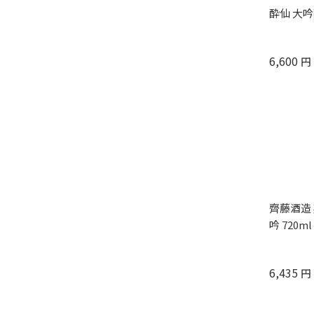
酔仙 大吟醸
6,600
円
齊藤酒造 
吟 720ml
6,435
円