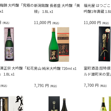
 梅錦 大吟醸「究極の
新潟銘醸 長者盛 大吟醸「美
福光屋 はつごこ
x1
禄」 1.8L x1
吟醸1年壽蔵 1.8L
11,000
11,000
円
円
円
 澤正宗 大吟醸「紅花
室町酒造 超特撰
男山 純米大吟醸 720ml x1
1.8L x1
ルド雄町米の里」 1
7,700
7,791
円
円