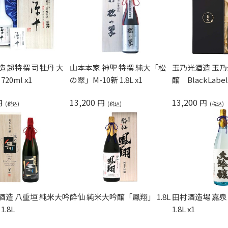
 超特撰 司牡丹 大
山本本家 神聖 特撰 純大「松
玉乃光酒造 玉
20ml x1
の翠」M-10新 1.8L x1
醸 BlackLabel 
13,200
13,200
円
円
円
酒造 八重垣 純米大吟
酔仙 純米大吟醸「鳳翔」 1.8L
田村酒造場 嘉泉
1.8L
1.8L x1