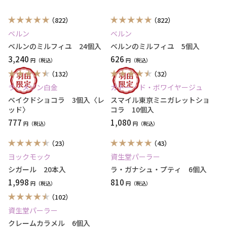
（822）
（822）
ベルン
ベルン
ベルンのミルフィユ 24個入
ベルンのミルフィユ 5個入
3,240
626
円
円
（132）
（32）
ラ・メゾン白金
ガトー・ド・ボワイヤージュ
ベイクドショコラ 3個入〈レ
スマイル東京ミニガレットショ
ッド〉
コラ 10個入
777
1,080
円
円
（23）
（43）
ヨックモック
資生堂パーラー
シガール 20本入
ラ・ガナシュ・プティ 6個入
1,998
810
円
円
（102）
資生堂パーラー
クレームカラメル 6個入