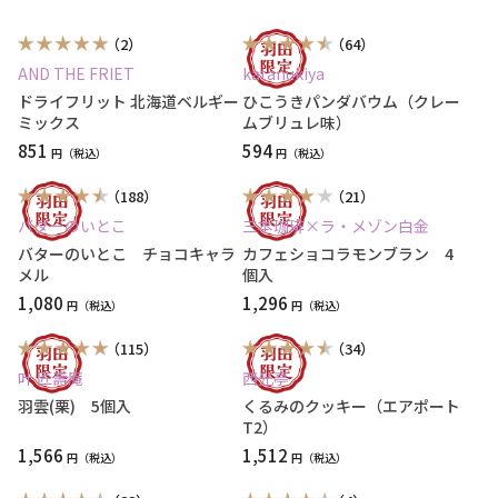
（2）
（64）
AND THE FRIET
katanukiya
ドライフリット 北海道ベルギー
ひこうきパンダバウム（クレー
ミックス
ムブリュレ味）
851
594
円
円
（188）
（21）
バターのいとこ
三本珈琲×ラ・メゾン白金
バターのいとこ チョコキャラ
カフェショコラモンブラン 4
メル
個入
1,080
1,296
円
円
（115）
（34）
叶 匠壽庵
西光亭
羽雲(栗) 5個入
くるみのクッキー（エアポート
T2）
1,566
1,512
円
円