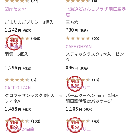
（22）
（4）
銀座たまや
北海道どさんこプラザ 羽田空港
店
ごまたまごプリン 3個入
三方六
1,242
730
円
円
（408）
（20）
叶 匠壽庵
CAFE OHZAN
羽雲 5個入
スティックラスク 3本入 ピン
ク
1,296
896
円
円
（6）
（13）
CAFE OHZAN
クラブハリエ
クロワッサンラスク 3個入 ラ
バームクーヘンmini 2個入
フィネA
羽田空港限定パッケージ
1,458
1,188
円
円
（132）
（43）
ラ・メゾン白金
クラブハリエ