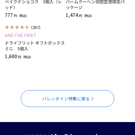
ベイクドショコラ 3個入〈レ
バームクーヘン羽田空港限定パ
ッド〉
ッケージ
777
1,474
円
円
（257）
AND THE FRIET
ドライフリット ギフトボックス
ミニ 5個入
1,600
円
バレンタイン特集に戻る