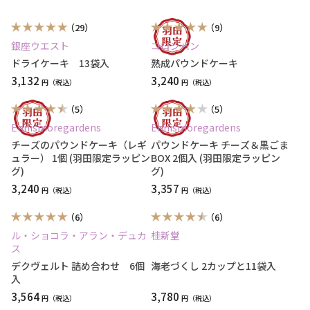
（29）
（9）
銀座ウエスト
コロンバン
ドライケーキ 13袋入
熟成パウンドケーキ
3,132
3,240
円
円
（5）
（5）
Ennismoregardens
Ennismoregardens
チーズのパウンドケーキ（レギ
パウンドケーキ チーズ＆黒ごま
ュラー） 1個 (羽田限定ラッピン
BOX 2個入 (羽田限定ラッピン
グ)
グ)
3,240
3,357
円
円
（6）
（6）
ル・ショコラ・アラン・デュカ
桂新堂
ス
デクヴェルト 詰め合わせ 6個
海老づくし 2カップと11袋入
入
3,564
3,780
円
円