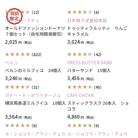
（12）
（6）
ウフフドーナチュ
日本橋 千疋屋総本店
オールドファッションドーナツ
トゥッティフルッティ りんご
７個セット（自宅用簡易梱包）
キャラメル
2,025
3,024
円
円
（822）
（42）
ベルン
PRESS BUTTER SAND
ベルンのミルフィユ 24個入
バターサンド 15個入
3,240
3,456
円
円
（31）
（45）
ガトー・ド・ボワイヤージュ
CAFE OHZAN
横浜馬車道ミルフイユ 18個入
スティックラスク 20本入 ショ
コラ
3,564
4,860
円
円
（6）
（6）
ル・ショコラ・アラン・デュカ
ル・ショコラ・アラン・デュカ