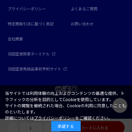
プライバシーポリシー
よくあるご質問
特定商取引法に基づく表記
お問い合わせ
会社概要
羽田空港旅客ターミナル
羽田空港免税品事前予約サイト
当サイトでは利用体験の向上およびコンテンツの最適な提供、ト
ラフィックの分析を目的としてCookieを使用しています。
Copyright © Japan Airport Terminal Co., Ltd. all right reserved.
サイトの閲覧を継続された場合、Cookieの利用に同意したことも
のといたします。
詳細については
プライバシーポリシー
をご確認ください。
承諾する
カートに入れる