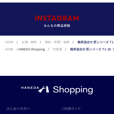
INSTAGRAM
みんなの商品投稿
HOME
/
お酒・飲料
/
飲料・茶葉・珈琲
/
銘茶詰合せ 匠シリーズ T1
HOME
/
HANEDA Shopping
/
竹茗堂
/
銘茶詰合せ 匠シリーズ T1-26
はじめての方へ
ご利用ガイド