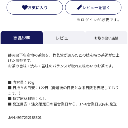
お気に入り
レビューを書く
※ログインが必要です。
レビュー
商品説明
お取り扱い店舗
静岡県下名産地の茶葉を、竹茗堂が選んだ匠の技を持つ茶師が仕上
げた煎茶です。
お茶の旨味・渋み・苦味のバランスが取れた味わいのお茶です。
■ 内容量：90ｇ
■ 日持ちの目安：122日（発送後の目安となる日数を表記しており
ます。）
■ 特定原材料等：なし
■ 発送目安：注文確定日の翌営業日から、1～8営業日以内に発送
JAN:4957252183301