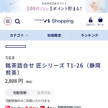
LINE
Facebook
ログイン
カート
リンクをコピー
カテゴリ
羽田限定
ランキング
竹茗堂
銘茶詰合せ 匠シリーズ T1-26（静岡
煎茶）
2,808 円
宅配受取
空港受取
宅配受取のみご利用いただけます。