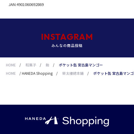
JAN:4901060692869
INSTAGRAM
みんなの商品投稿
HOME
/
和菓子
/
飴
/
ポケット缶 宮古島マンゴー
HOME
/
HANEDA Shopping
/
榮太樓總本鋪
/
ポケット缶 宮古島マンゴ