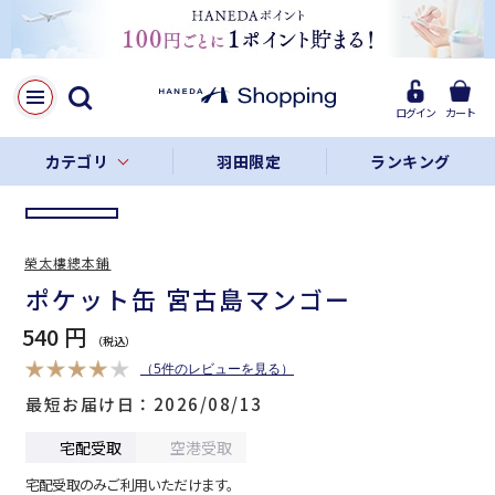
LINE
Facebook
ログイン
カート
リンクをコピー
カテゴリ
羽田限定
ランキング
榮太樓總本鋪
ポケット缶 宮古島マンゴー
540 円
（5件のレビューを見る）
最短お届け日
2026/08/13
宅配受取
空港受取
宅配受取のみご利用いただけます。