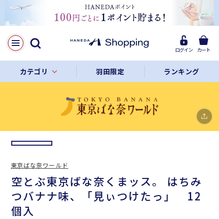
X
ログイン
カート
LINE
カテゴリ
羽田限定
ランキング
Facebook
リンクをコピー
東京ばな奈ワールド
空とぶ東京ばな奈くまッス。 はちみ
つバナナ味、「見ぃつけたっ」 12
個入