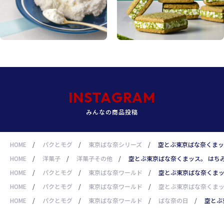
INSTAGRAM
みんなの商品投稿
HOME
/
パクとモグ
/
東京ばな奈シリーズ
/
空とぶ東京ばな奈くまッ
HOME
/
洋菓子
/
洋菓子その他
/
空とぶ東京ばな奈くまッス。 はち
HOME
/
パクとモグ
/
東京ばな奈ワールド
/
空とぶ東京ばな奈くまッ
HOME
/
パクとモグ
/
東京ばな奈ワールド
/
空とぶ東京ばな奈くまッ
HOME
/
パクとモグ
/
東京ばな奈ワールド
/
ばな奈の日
/
空とぶ