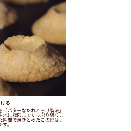
ろける
る「バターなだれとろけ製法」
生地に極限までたっぷり練りこ
た瞬間で焼きとめたこの形は、
です。