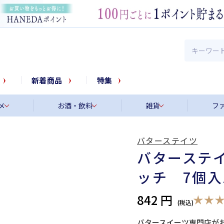
新着商品
特集
メ
お酒・飲料
雑貨
フ
バターステイツ
バターステイ
ッチ 7個
842 円
バタースイーツ専門店が