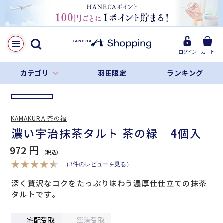
LINE
Facebook
ログイン
カート
リンクをコピー
カテゴリ
羽田限定
ランキング
KAMAKURA 茶の福
濃い宇治抹茶タルト 茶の緑 4個入
972 円
（3件のレビューを見る）
深く贅沢なコクをたっぷり味わう濃厚仕仕立ての抹茶
タルトです。
宅配受取
空港受取