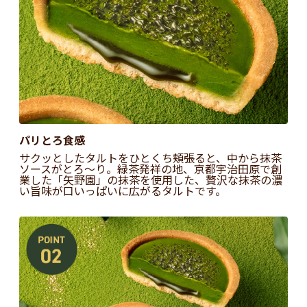
パリとろ食感
サクッとしたタルトをひとくち頬張ると、中から抹茶
ソースがとろ～り。緑茶発祥の地、京都宇治田原で創
業した「矢野園」の抹茶を使用した、贅沢な抹茶の濃
い旨味が口いっぱいに広がるタルトです。