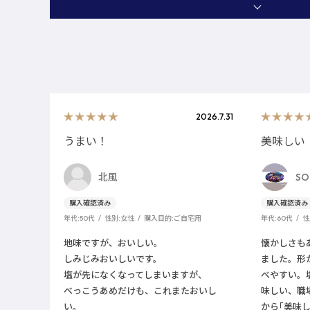
2026.7.31
うまい！
美味しい
北風
SO
年代:
50代
性別:
女性
購入目的:
ご自宅用
年代:
60代
性
地味ですが、おいしい。
懐かしさも
しみじみおいしいです。
ました。形
塩が先になくなってしまいますが、
べやすい。
べっこうあめだけも、これまたおいし
味しい、職
い。
から｢美味