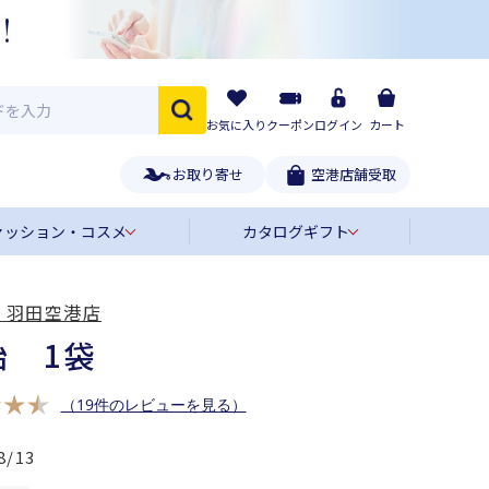
お気に入り
クーポン
ログイン
カート
お取り寄せ
空港店舗受取
ァッション・コスメ
カタログギフト
 羽田空港店
飴 1袋
（19件のレビューを見る）
8/13