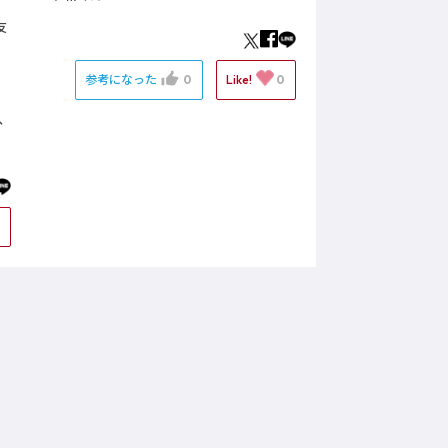
友
参考になった
0
Like!
0
、
0