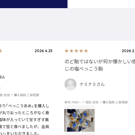
2026.4.25
2026.2.
のど飴ではないが何か懐かしい
じの塩べっこう飴
RA
ナミナミさん
別:
女性
購入目的:
ご自宅用
年代:
70代～
性別:
女性
購入目的:
ご自宅用
あり｢べっこうあめ｣を購入し
が丸で尖ったところがなく食
塩味が入っていて甘すぎず美
場で皆と食べましたが、全員
しい｣をいただきました。