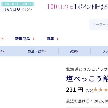
新着商品
特集
メ
お酒・飲料
雑貨
フ
北海道どさんこプラザ
塩べっこう
221 円
最短お届け日
2026/0