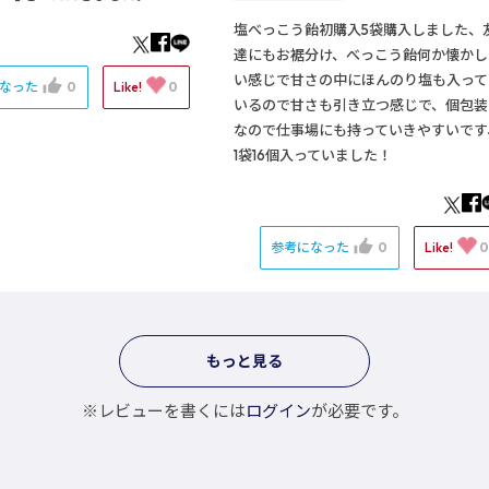
塩べっこう飴初購入5袋購入しました、
達にもお裾分け、べっこう飴何か懐かし
い感じで甘さの中にほんのり塩も入って
になった
0
Like!
0
いるので甘さも引き立つ感じで、個包装
なので仕事場にも持っていきやすいです
1袋16個入っていました！
参考になった
0
Like!
もっと見る
※レビューを書くには
ログイン
が必要です。