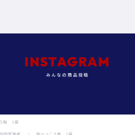
INSTAGRAM
みんなの商品投稿
う飴 1袋
 羽田空港店
/
塩べっこう飴 1袋