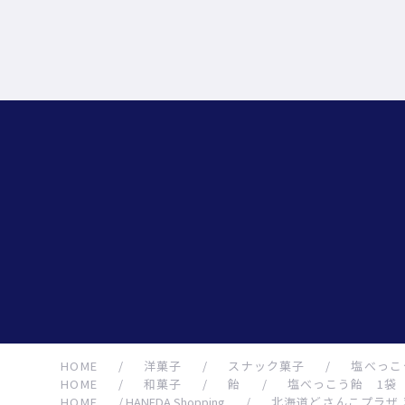
HOME
/
洋菓子
/
スナック菓子
/
塩べっこ
HOME
/
和菓子
/
飴
/
塩べっこう飴 1袋
HOME
/
HANEDA Shopping
/
北海道どさんこプラザ