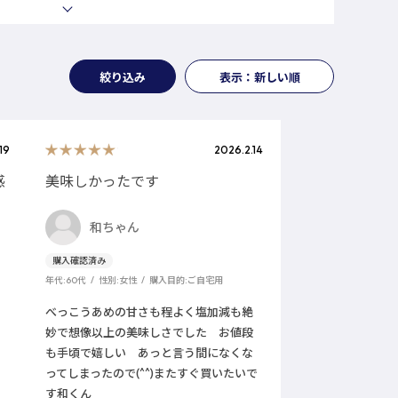
絞り込み
表示：新しい順
19
2026.2.14
感
美味しかったです
和ちゃん
年代:
60代
性別:
女性
購入目的:
ご自宅用
べっこうあめの甘さも程よく塩加減も絶
妙で想像以上の美味しさでした お値段
も手頃で嬉しい あっと言う間になくな
ってしまったので(^^)またすぐ買いたいで
す和くん