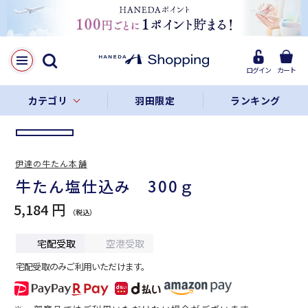
LINE
Facebook
ログイン
カート
リンクをコピー
カテゴリ
羽田限定
ランキング
伊達の牛たん本舗
牛たん塩仕込み 300ｇ
5,184 円
宅配受取
空港受取
宅配受取のみご利用いただけます。