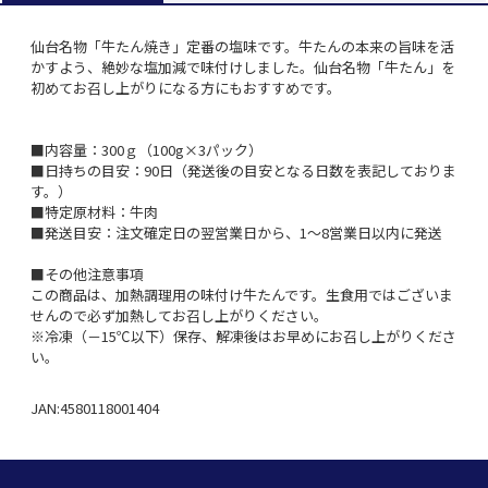
仙台名物「牛たん焼き」定番の塩味です。牛たんの本来の旨味を活
かすよう、絶妙な塩加減で味付けしました。仙台名物「牛たん」を
初めてお召し上がりになる方にもおすすめです。
■内容量：300ｇ（100g×3パック）
■日持ちの目安：90日（発送後の目安となる日数を表記しておりま
す。）
■特定原材料：牛肉
■発送目安：注文確定日の翌営業日から、1～8営業日以内に発送
■その他注意事項
この商品は、加熱調理用の味付け牛たんです。生食用ではございま
せんので必ず加熱してお召し上がりください。
※冷凍（－15℃以下）保存、解凍後はお早めにお召し上がりくださ
い。
JAN:4580118001404