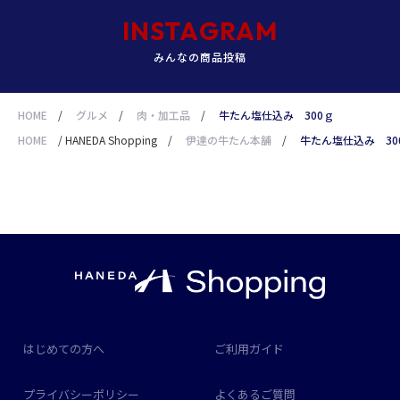
INSTAGRAM
みんなの商品投稿
HOME
/
グルメ
/
肉・加工品
/
牛たん塩仕込み 300ｇ
HOME
/
HANEDA Shopping
/
伊達の牛たん本舗
/
牛たん塩仕込み 30
はじめての方へ
ご利用ガイド
プライバシーポリシー
よくあるご質問