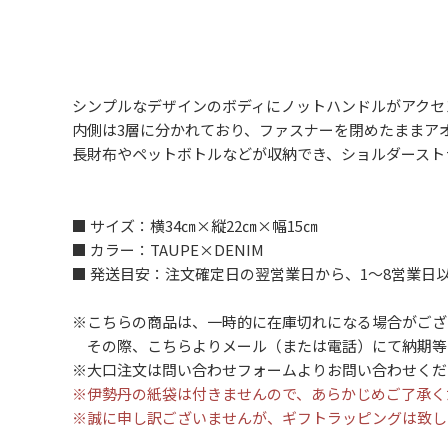
シンプルなデザインのボディにノットハンドルがアクセ
内側は3層に分かれており、ファスナーを閉めたままア
長財布やペットボトルなどが収納でき、ショルダーストラ
■ サイズ：横34㎝×縦22㎝×幅15㎝
■ カラー：TAUPE×DENIM
■ 発送目安：注文確定日の翌営業日から、1～8営業日
※こちらの商品は、一時的に在庫切れになる場合がござ
その際、こちらよりメール（または電話）にて納期等
※大口注文は問い合わせフォームよりお問い合わせくだ
※伊勢丹の紙袋は付きませんので、あらかじめご了承く
※誠に申し訳ございませんが、ギフトラッピングは致し