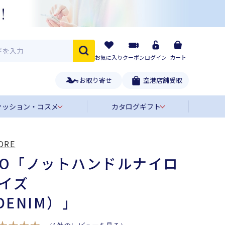
お気に入り
クーポン
ログイン
カート
お取り寄せ
空港店舗受取
ァッション・コスメ
カタログギフト
ORE
’ORO「ノットハンドルナイロ
イズ
DENIM）」