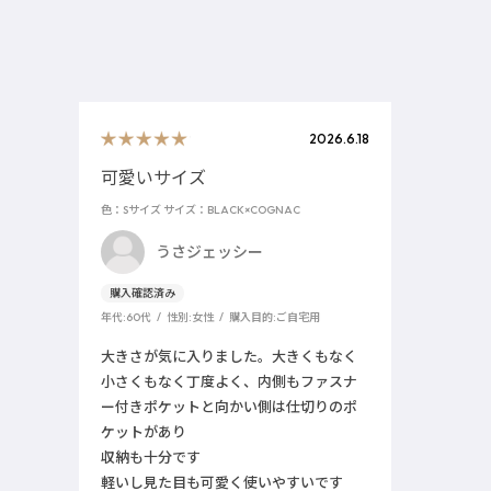
2026.6.18
可愛いサイズ
色：Sサイズ
サイズ：BLACK×COGNAC
うさジェッシー
年代:
60代
性別:
女性
購入目的:
ご自宅用
大きさが気に入りました。大きくもなく
小さくもなく丁度よく、内側もファスナ
ー付きポケットと向かい側は仕切りのポ
ケットがあり
収納も十分です
軽いし見た目も可愛く使いやすいです