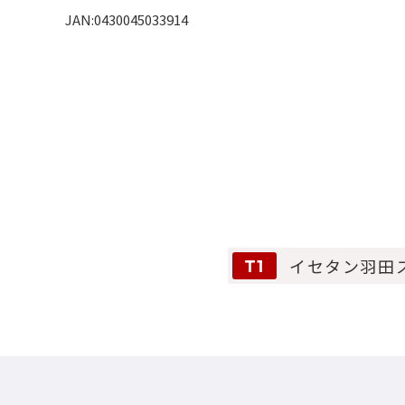
JAN:0430045033914
イセタン羽田
T1