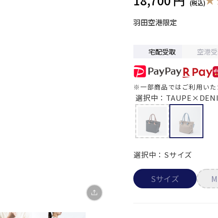
18,700 円
羽田空港限定
宅配受取
空港受
※一部商品ではご利用いた
X
選択中：TAUPE×DEN
LINE
Facebook
選択中：Sサイズ
リンクをコピー
Sサイズ
M