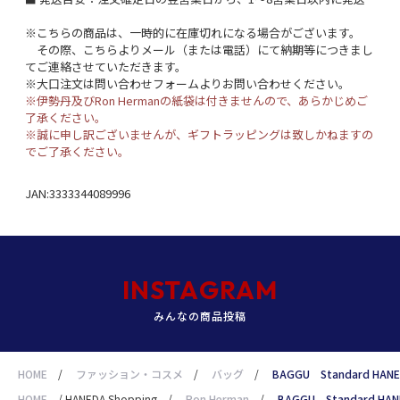
※こちらの商品は、一時的に在庫切れになる場合がございます。
その際、こちらよりメール（または電話）にて納期等につきまし
てご連絡させていただきます。
※大口注文は問い合わせフォームよりお問い合わせください。
※伊勢丹及びRon Hermanの紙袋は付きませんので、あらかじめご
了承ください。
※誠に申し訳ございませんが、ギフトラッピングは致しかねますの
でご了承ください。
JAN:3333344089996
INSTAGRAM
みんなの商品投稿
HOME
/
ファッション・コスメ
/
バッグ
/
BAGGU Standard HANE
HOME
/
HANEDA Shopping
/
Ron Herman
/
BAGGU Standard HAN