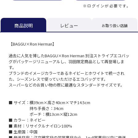
※ログインが必要です。
レビュー
商品説明
お取り扱い店舗
【BAGGU×Ron Herman】
過去に人気を博したBAGGU×Ron Herman 別注ストライプエコバッ
グがパッケージリニューアルし、羽田限定商品として再登場しま
す。
ブランドのイメージカラーであるネイビーとホワイトで統一され
た、シーズンレスで使っていただけるエコバッグです。
スーパーなどのお買い物の際に最適なスタンダードサイズです。
■ サイズ：横39cm×高さ40cm×マチ14.5cm
持ち手長さ：34cm
ポーチ：横13cm×縦12cm
■ カラー：ネイビー
■ 素材：リサイクルナイロン100%
■ 生産国：中国
■ 発送目安：注文確定日の翌営業日から、1～8営業日以内に発送