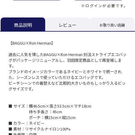
※ログインが必要です。
レビュー
商品説明
お取り扱い店舗
【BAGGU×Ron Herman】
過去に人気を博したBAGGU×Ron Herman 別注ストライプエコバッ
グがパッケージリニューアルし、羽田限定商品として再登場しま
す。
ブランドのイメージカラーであるネイビーとホワイトで統一され
た、シーズンレスで使っていただけるエコバッグです。
ビーチシーンでの着替えなど比較的大きいものもしっかり入るビッ
グサイズです。
■ サイズ：横46.5cm×高さ53.5cm×マチ18cm
持ち手長さ：45cm
ポーチ：横15cm×縦15cm
■ カラー：ネイビー
■ 素材：リサイクルナイロン100%
■ 生産国：中国