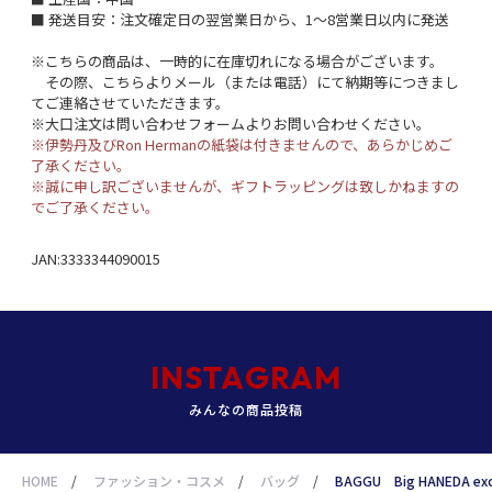
■ 発送目安：注文確定日の翌営業日から、1～8営業日以内に発送
※こちらの商品は、一時的に在庫切れになる場合がございます。
その際、こちらよりメール（または電話）にて納期等につきまし
てご連絡させていただきます。
※大口注文は問い合わせフォームよりお問い合わせください。
※伊勢丹及びRon Hermanの紙袋は付きませんので、あらかじめご
了承ください。
※誠に申し訳ございませんが、ギフトラッピングは致しかねますの
でご了承ください。
JAN:3333344090015
INSTAGRAM
みんなの商品投稿
HOME
/
ファッション・コスメ
/
バッグ
/
BAGGU Big HANEDA ex