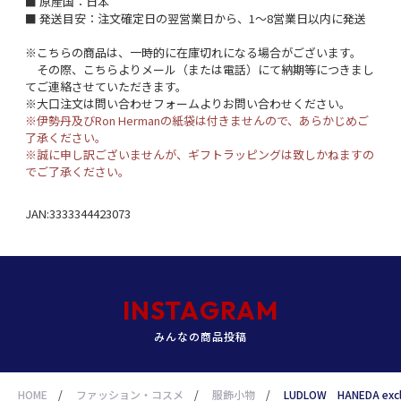
■ 原産国：日本
■ 発送目安：注文確定日の翌営業日から、1～8営業日以内に発送
※こちらの商品は、一時的に在庫切れになる場合がございます。
その際、こちらよりメール（または電話）にて納期等につきまし
てご連絡させていただきます。
※大口注文は問い合わせフォームよりお問い合わせください。
※伊勢丹及びRon Hermanの紙袋は付きませんので、あらかじめご
了承ください。
※誠に申し訳ございませんが、ギフトラッピングは致しかねますの
でご了承ください。
JAN:3333344423073
INSTAGRAM
みんなの商品投稿
HOME
/
ファッション・コスメ
/
服飾小物
/
LUDLOW HANEDA e