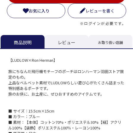
お気に入り
レビューを書く
※ログインが必要です。
レビュー
商品説明
お取り扱い店舗
【LUDLOW×Ron Herman】
旅にちなんだ飛行機モチーフのポーチはロンハーマン羽田ストア限
定のもの。
上品なベルベット素材でLUDLOWらしい遊び心がたくさん詰まった
特別感あるポーチです。
旅のお供に、お土産に、ぜひおすすめのアイテムです。
■ サイズ：15.5cm×15cm
■ カラー：ブルー
■ 素材：【本体】コットン70%・ポリエステル30%【紐】アクリ
ル100%【装飾】ポリエステル100％・レーヨン100%