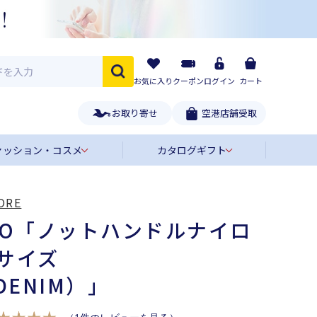
お気に入り
クーポン
ログイン
カート
お取り寄せ
空港店舗受取
ァッション・コスメ
カタログギフト
ORE
’ORO「ノットハンドルナイロ
サイズ
DENIM）」