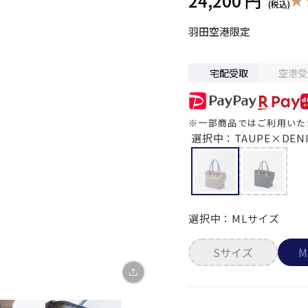
24,200 円
羽田空港限定
宅配受取
空港受
※一部商品ではご利用いた
X
選択中：TAUPE×DEN
LINE
Facebook
選択中：MLサイズ
リンクをコピー
Sサイズ
M