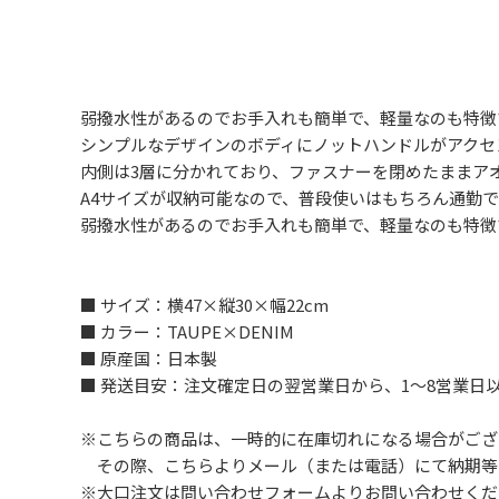
弱撥水性があるのでお手入れも簡単で、軽量なのも特徴
シンプルなデザインのボディにノットハンドルがアクセ
内側は3層に分かれており、ファスナーを閉めたままア
A4サイズが収納可能なので、普段使いはもちろん通勤
弱撥水性があるのでお手入れも簡単で、軽量なのも特徴
■ サイズ：横47×縦30×幅22cm
■ カラー：TAUPE×DENIM
■ 原産国：日本製
■ 発送目安：注文確定日の翌営業日から、1～8営業日
※こちらの商品は、一時的に在庫切れになる場合がござ
その際、こちらよりメール（または電話）にて納期等
※大口注文は問い合わせフォームよりお問い合わせくだ