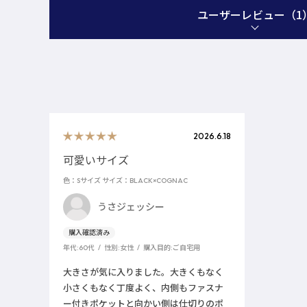
ユーザーレビュー
（1
2026.6.18
可愛いサイズ
色：Sサイズ
サイズ：BLACK×COGNAC
うさジェッシー
年代:
60代
性別:
女性
購入目的:
ご自宅用
大きさが気に入りました。大きくもなく
小さくもなく丁度よく、内側もファスナ
ー付きポケットと向かい側は仕切りのポ