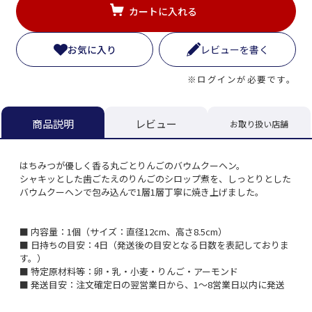
カートに入れる
お気に入り
レビューを書く
※ログインが必要です。
レビュー
商品説明
お取り扱い店舗
はちみつが優しく香る丸ごとりんごのバウムクーヘン。
シャキッとした歯ごたえのりんごのシロップ煮を、しっとりとした
バウムクーヘンで包み込んで1層1層丁寧に焼き上げました。
■ 内容量：1個（サイズ：直径12cm、高さ8.5cm）
■ 日持ちの目安：4日（発送後の目安となる日数を表記しておりま
す。）
■ 特定原材料等：卵・乳・小麦・りんご・アーモンド
■ 発送目安：注文確定日の翌営業日から、1～8営業日以内に発送