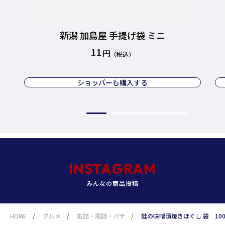
新潟 加島屋 手提げ袋 ミニ
11
ショッパーも購入する
INSTAGRAM
みんなの商品投稿
HOME
/
グルメ
/
缶詰・瓶詰・パテ
/
鮭の味噌漬焼きほぐし 袋 10