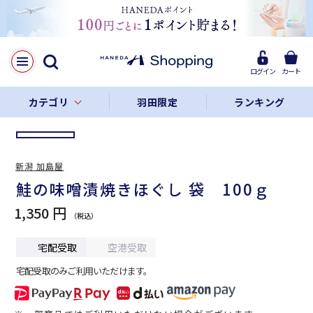
LINE
Facebook
ログイン
カート
リンクをコピー
カテゴリ
羽田限定
ランキング
新潟 加島屋
鮭の味噌漬焼きほぐし 袋 100ｇ
1,350 円
宅配受取
空港受取
宅配受取のみご利用いただけます。