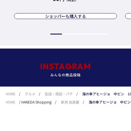
ショッパーも購入する
INSTAGRAM
みんなの商品投稿
HOME
/
グルメ
/
缶詰・瓶詰・パテ
/
海の幸アヒージョ 中ビン 10
HOME
/
HANEDA Shopping
/
新潟 加島屋
/
海の幸アヒージョ 中ビン 