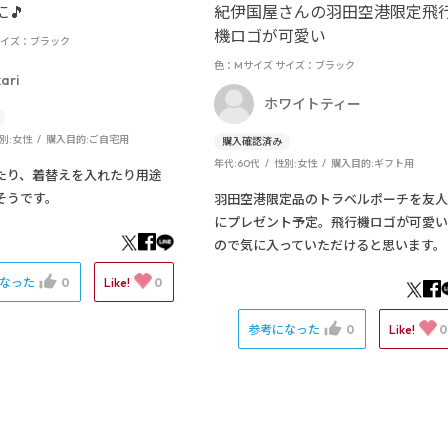
🎵
紀伊国屋さんの羽田空港限定飛
機ロゴが可愛い
イズ：ブラック
色：Mサイズ
サイズ：ブラック
ari
ホワイトティー
別:
女性
購入目的:
ご自宅用
年代:
60代
性別:
女性
購入目的:
ギフト用
たり、着替えを入れたり用途
そうです。
羽田空港限定品のトラベルポーチを友人
にプレゼント予定。飛行機ロゴが可愛い
ので気に入っていただけると思います。
になった
0
Like!
0
参考になった
0
Like!