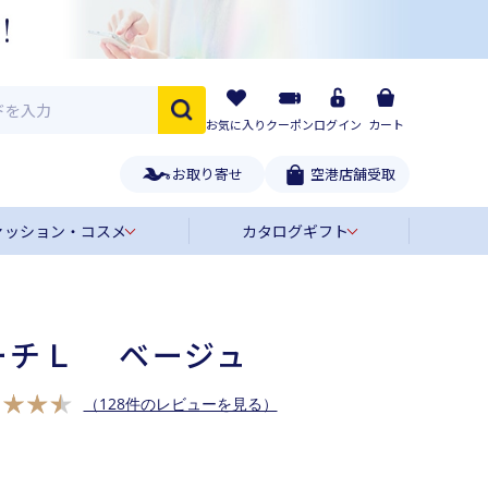
お気に入り
クーポン
ログイン
カート
お取り寄せ
空港店舗受取
ァッション・コスメ
カタログギフト
ーチＬ ベージュ
（128件のレビューを見る）