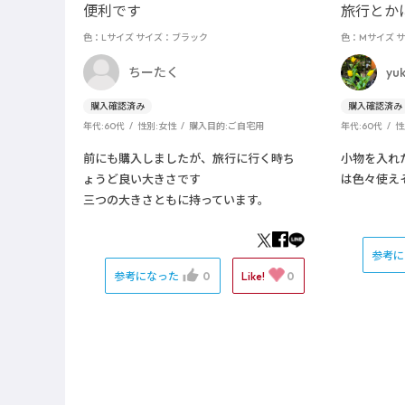
便利です
旅行とかに
色：Lサイズ
サイズ：ブラック
色：Mサイズ
サ
ちーたく
yuk
年代:
60代
性別:
女性
購入目的:
ご自宅用
年代:
60代
性
前にも購入しましたが、旅行に行く時ち
小物を入れ
ょうど良い大きさです
は色々使え
三つの大きさともに持っています。
参考
参考になった
0
Like!
0