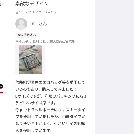
行
素敵なデザイン！
色：Lサイズ
サイズ：ベージュ
あーさん
年代:
30代
性別:
女性
購入目的:
ご自宅用
普段紀伊國屋のエコバッグ等を愛用して
いるのもあり、購入してみました！
Lサイズですが、洋服のパッキングにちょ
0
うどいいサイズ感です。
今までトラベルポーチはファスナータイ
プを使用していましたが、巾着タイプか
なり使い勝手がよく、小さいサイズも購
入を検討しています。