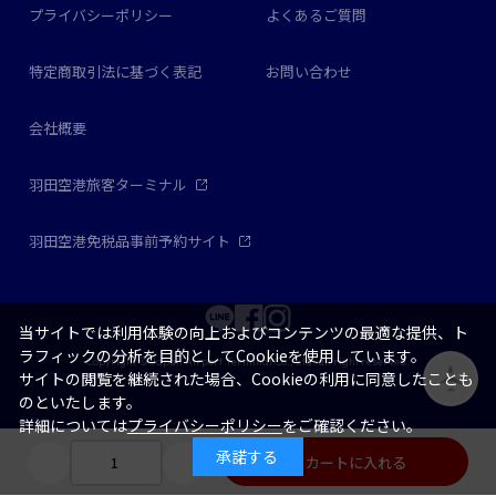
プライバシーポリシー
よくあるご質問
特定商取引法に基づく表記
お問い合わせ
会社概要
羽田空港旅客ターミナル
羽田空港免税品事前予約サイト
当サイトでは利用体験の向上およびコンテンツの最適な提供、ト
ラフィックの分析を目的としてCookieを使用しています。
Copyright © Japan Airport Terminal Co., Ltd. all right reserved.
サイトの閲覧を継続された場合、Cookieの利用に同意したことも
のといたします。
詳細については
プライバシーポリシー
をご確認ください。
承諾する
カートに入れる