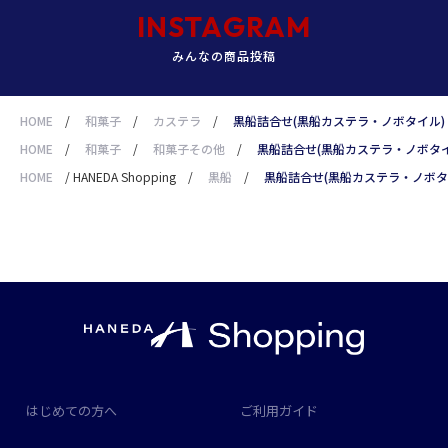
INSTAGRAM
みんなの商品投稿
HOME
/
和菓子
/
カステラ
/
黒船詰合せ(黒船カステラ・ノボタイル)
HOME
/
和菓子
/
和菓子その他
/
黒船詰合せ(黒船カステラ・ノボタイ
HOME
/
HANEDA Shopping
/
黒船
/
黒船詰合せ(黒船カステラ・ノボタ
はじめての方へ
ご利用ガイド