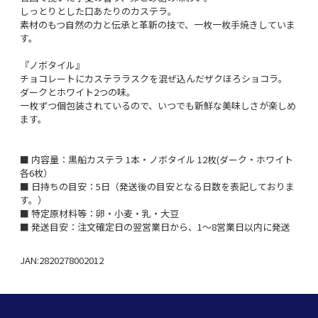
しっとりとした口あたりのカステラ。
素材のもつ自然の力と伝承と革新の技で、一枚一枚手焼きしていま
す。
『ノボタイル』
チョコレートにカステララスクを混ぜ込んだザクほろショコラ。
ダークとホワイト2つの味。
一枚ずつ個包装されているので、いつでも新鮮な美味しさが楽しめ
ます。
■ 内容量：黒船カステラ 1本・ノボタイル 12枚(ダーク・ホワイト
各6枚）
■ 日持ちの目安：5日（発送後の目安となる日数を表記しておりま
す。）
■ 特定原材料等：卵・小麦・乳・大豆
■ 発送目安：注文確定日の翌営業日から、1～8営業日以内に発送
JAN:2820278002012