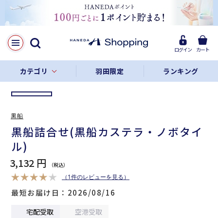
LINE
Facebook
ログイン
カート
リンクをコピー
カテゴリ
羽田限定
ランキング
黒船
黒船詰合せ(黒船カステラ・ノボタイ
ル)
3,132 円
（1件のレビューを見る）
最短お届け日
2026/08/16
宅配受取
空港受取