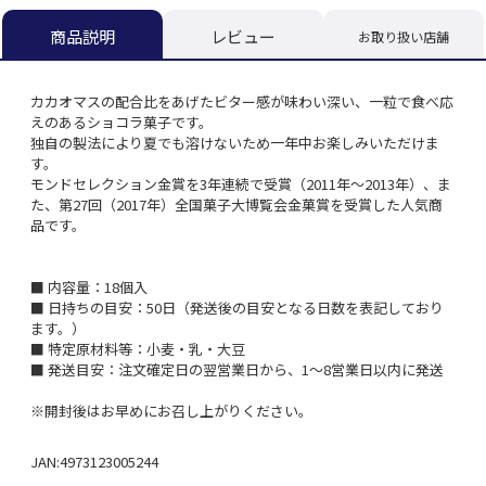
レビュー
商品説明
お取り扱い店舗
カカオマスの配合比をあげたビター感が味わい深い、一粒で食べ応
えのあるショコラ菓子です。
独自の製法により夏でも溶けないため一年中お楽しみいただけま
す。
モンドセレクション金賞を3年連続で受賞（2011年～2013年）、ま
た、第27回（2017年）全国菓子大博覧会金菓賞を受賞した人気商
品です。
■ 内容量：18個入
■ 日持ちの目安：50日（発送後の目安となる日数を表記しており
ます。）
■ 特定原材料等：小麦・乳・大豆
■ 発送目安：注文確定日の翌営業日から、1～8営業日以内に発送
※開封後はお早めにお召し上がりください。
JAN:4973123005244