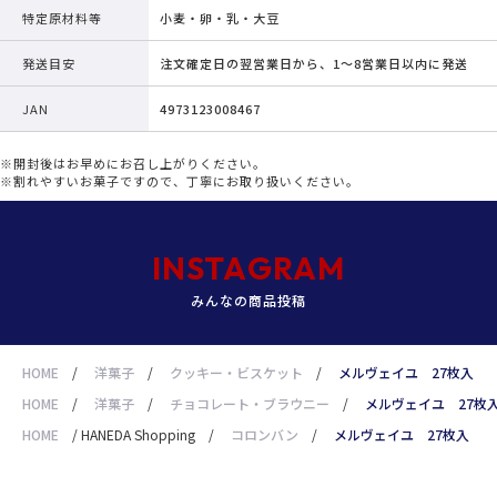
特定原材料等
小麦・卵・乳・大豆
発送目安
注文確定日の翌営業日から、1～8営業日以内に発送
JAN
4973123008467
※開封後はお早めにお召し上がりください。
※割れやすいお菓子ですので、丁寧にお取り扱いください。
INSTAGRAM
みんなの商品投稿
HOME
/
洋菓子
/
クッキー・ビスケット
/
メルヴェイユ 27枚入
HOME
/
洋菓子
/
チョコレート・ブラウニー
/
メルヴェイユ 27枚
HOME
/
HANEDA Shopping
/
コロンバン
/
メルヴェイユ 27枚入