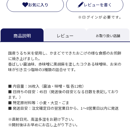
お気に入り
レビューを書く
※ログインが必要です。
レビュー
商品説明
お取り扱い店舗
国産うるち米を使用し、かまどでできたおこげの様な食感のお煎餅
に焼き上げました。
香ばしい醤油味、赤味噌に黒胡麻を塗したコクある味噌味、お米の
味が引き立つ塩味の3種類の詰合せです。
■ 内容量：36枚入（醤油・味噌・塩 各12枚）
■ 日持ちの目安：45日（発送後の目安となる日数を表記しており
ます。）
■ 特定原材料等：小麦・大豆・ごま
■ 発送目安：注文確定日の翌営業日から、1～8営業日以内に発送
※直射日光、高温多湿をお避け下さい。
※開封後はお早めにお召し上がり下さい。