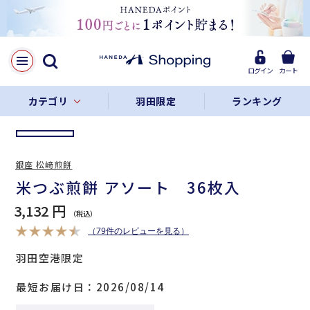
LINE
Facebook
ログイン
カート
リンクをコピー
カテゴリ
羽田限定
ランキング
銀座 松﨑煎餅
米つぶ煎餅 アソート 36枚入
3,132 円
（79件のレビューを見る）
羽田空港限定
最短お届け日
2026/08/14