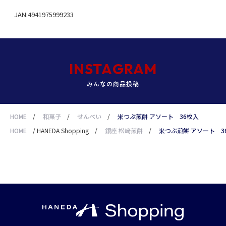
JAN:4941975999233
INSTAGRAM
みんなの商品投稿
HOME
/
和菓子
/
せんべい
/
米つぶ煎餅 アソート 36枚入
HOME
/
HANEDA Shopping
/
銀座 松﨑煎餅
/
米つぶ煎餅 アソート 3