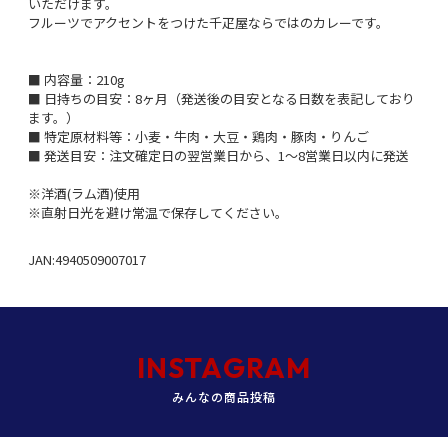
いただけます。
フルーツでアクセントをつけた千疋屋ならではのカレーです。
■ 内容量：210g
■ 日持ちの目安：8ヶ月（発送後の目安となる日数を表記しており
ます。）
■ 特定原材料等：小麦・牛肉・大豆・鶏肉・豚肉・りんご
■ 発送目安：注文確定日の翌営業日から、1～8営業日以内に発送
※洋酒(ラム酒)使用
※直射日光を避け常温で保存してください。
JAN:4940509007017
INSTAGRAM
みんなの商品投稿