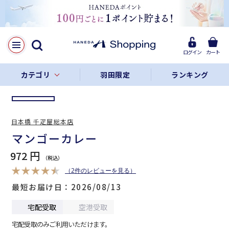
LINE
Facebook
ログイン
カート
リンクをコピー
カテゴリ
羽田限定
ランキング
日本橋 千疋屋総本店
マンゴーカレー
972 円
（2件のレビューを見る）
最短お届け日
2026/08/13
宅配受取
空港受取
宅配受取のみご利用いただけます。