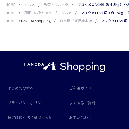
HOME
/
グルメ
/
野菜・フルーツ
/
マスクメロン1個（約1.3kg） 
HOME
/
羽田のお取り寄せ
/
グルメ
/
マスクメロン1個（約1.3kg）
HOME
/
HANEDA Shopping
/
日本橋 千疋屋総本店
/
マスクメロン1個（
はじめての方へ
ご利用ガイド
プライバシーポリシー
よくあるご質問
特定商取引法に基づく表記
お問い合わせ