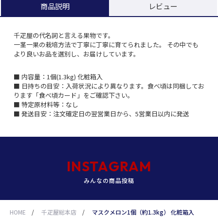
レビュー
商品説明
千疋屋の代名詞と言える果物です。
一茎一果の栽培方法で丁寧に丁寧に育てられました。 その中でも
より良いお品を選別し、お届けしています。
■ 内容量：1個(1.3kg) 化粧箱入
■ 日持ちの目安：入荷状況により異なります。食べ頃は同梱してお
ります「食べ頃カード」をご確認下さい。
■ 特定原材料等：なし
■ 発送目安：注文確定日の翌営業日から、5営業日以内に発送
INSTAGRAM
みんなの商品投稿
HOME
/
千疋屋総本店
/
マスクメロン1個（約1.3kg） 化粧箱入