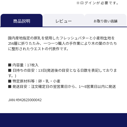
※ログインが必要です。
レビュー
商品説明
お取り扱い店舗
国内産地指定の原乳を使用したフレッシュバターと小麦粉生地を
256層に折りたたみ、一つ一つ職人の手作業により木の葉のかたち
に整形されたウエストの代表作です。
■ 内容量：17枚入
■ 日持ちの目安：13日(発送後の目安となる日数を表記しておりま
す。)
■ 特定原材料等：卵・乳・小麦
■ 発送目安：注文確定日の翌営業日から、1～8営業日以内に発送
JAN:4942623000042