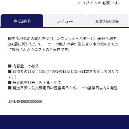
※ログインが必要です。
レビュー
商品説明
お取り扱い店舗
国内産地指定の原乳を使用したフレッシュバターと小麦粉生地を
256層に折りたたみ、一つ一つ職人の手作業により木の葉のかたち
に整形されたウエストの代表作です。
■ 内容量：26枚入
■ 日持ちの目安：13日(発送後の目安となる日数を表記しておりま
す。)
■ 特定原材料等：卵・乳・小麦
■ 発送目安：注文確定日の翌営業日から、1～8営業日以内に発送
JAN:4942623000066