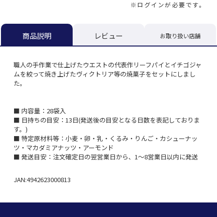
※ログインが必要です。
レビュー
商品説明
お取り扱い店舗
職人の手作業で仕上げたウエストの代表作リーフパイとイチゴジャ
ムを絞って焼き上げたヴィクトリア等の焼菓子をセットにしまし
た。
■ 内容量：28袋入
■ 日持ちの目安：13日(発送後の目安となる日数を表記しておりま
す。)
■ 特定原材料等：小麦・卵・乳・くるみ・りんご・カシューナッ
ツ・マカダミアナッツ・アーモンド
■ 発送目安：注文確定日の翌営業日から、1～8営業日以内に発送
JAN:4942623000813