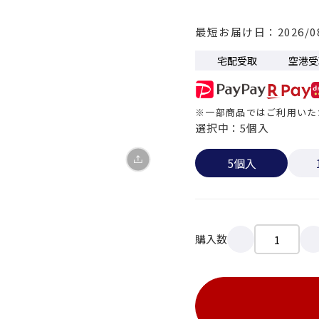
X
最短お届け日
2026/0
LINE
宅配受取
空港受
Facebook
※一部商品ではご利用いた
リンクをコピー
選択中：5個入
5個入
購入数